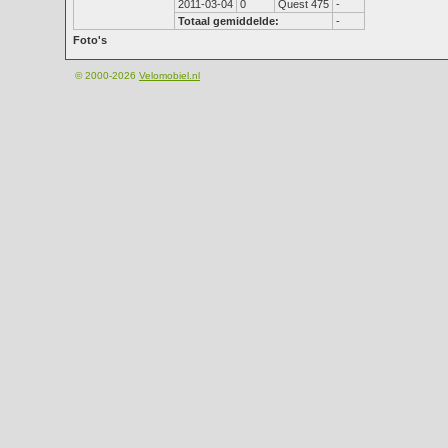
2011-03-04
0
Quest 475
-
Totaal gemiddelde:
-
Foto's
© 2000-2026
Velomobiel.nl