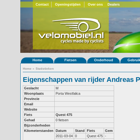
Contact
Openingstijden
Over ons
Dealers
Home
Fietsen
Onderhoud
Gebrui
Home
»
Statistieken
Eigenschappen van rijder Andreas 
Geslacht
M
Woonplaats
Porta Westfalica
Provincie
Email
Website
Fiets
Quest 475
Gehad
0 fietsen
Bijzonderheden
Kilometerstanden
Datum
Stand
Fiets
Gem
2011-03-04
0
Quest 475
-