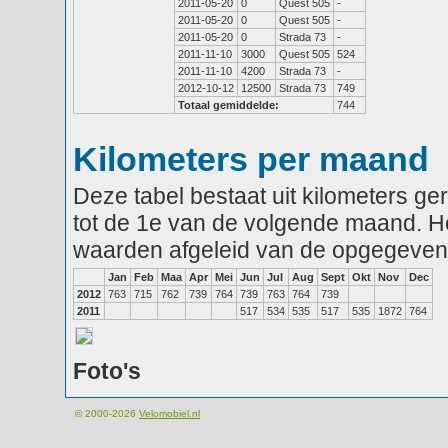
2011-05-20
0
Quest 505
-
2011-05-20
0
Quest 505
-
2011-05-20
0
Strada 73
-
2011-11-10
3000
Quest 505
524
2011-11-10
4200
Strada 73
-
2012-10-12
12500
Strada 73
749
Totaal gemiddelde:
744
Kilometers per maand
Deze tabel bestaat uit kilometers g
tot de 1e van de volgende maand. He
waarden afgeleid van de opgegeven
Jan
Feb
Maa
Apr
Mei
Jun
Jul
Aug
Sept
Okt
Nov
Dec
2012
763
715
762
739
764
739
763
764
739
2011
517
534
535
517
535
1872
764
Foto's
© 2000-2026
Velomobiel.nl