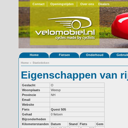
Contact
Openingstijden
Over ons
Dealers
Home
Fietsen
Onderhoud
Gebrui
Home
»
Statistieken
Eigenschappen van ri
Geslacht
O
Woonplaats
Weesp
Provincie
NH
Email
Website
Fiets
Quest 505
Gehad
0 fietsen
Bijzonderheden
Kilometerstanden
Datum
Stand
Fiets
Gem