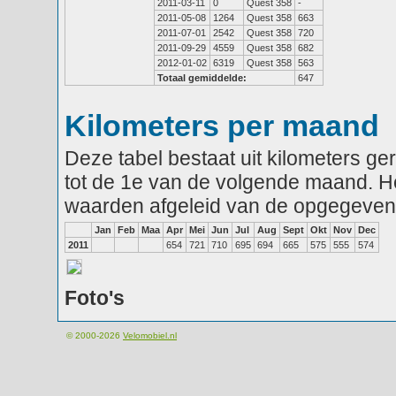
2011-03-11
0
Quest 358
-
2011-05-08
1264
Quest 358
663
2011-07-01
2542
Quest 358
720
2011-09-29
4559
Quest 358
682
2012-01-02
6319
Quest 358
563
Totaal gemiddelde:
647
Kilometers per maand
Deze tabel bestaat uit kilometers g
tot de 1e van de volgende maand. He
waarden afgeleid van de opgegeven
Jan
Feb
Maa
Apr
Mei
Jun
Jul
Aug
Sept
Okt
Nov
Dec
2011
654
721
710
695
694
665
575
555
574
Foto's
© 2000-2026
Velomobiel.nl