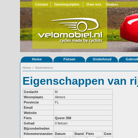
Contact
Openingstijden
Over ons
Dealers
Home
Fietsen
Onderhoud
Gebrui
Home
»
Statistieken
Eigenschappen van r
Geslacht
M
Woonplaats
Almere
Provincie
FL
Email
Website
Fiets
Quest 358
Gehad
0 fietsen
Bijzonderheden
Kilometerstanden
Datum
Stand
Fiets
Gem