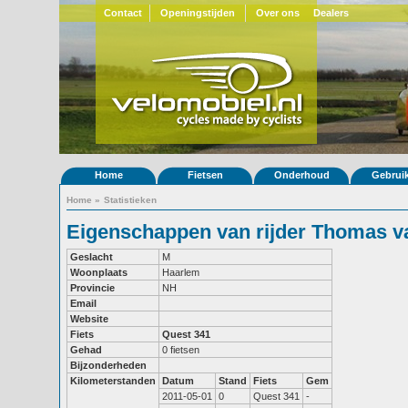
Contact
Openingstijden
Over ons
Dealers
Home
Fietsen
Onderhoud
Gebrui
Home
»
Statistieken
Eigenschappen van rijder Thomas v
Geslacht
M
Woonplaats
Haarlem
Provincie
NH
Email
Website
Fiets
Quest 341
Gehad
0 fietsen
Bijzonderheden
Kilometerstanden
Datum
Stand
Fiets
Gem
2011-05-01
0
Quest 341
-