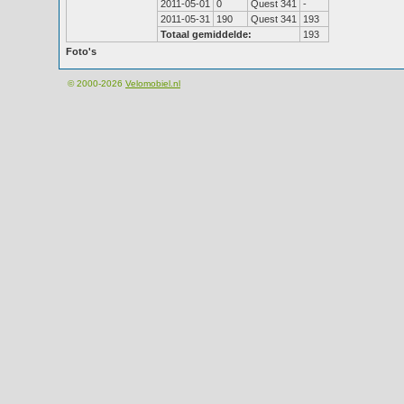
2011-05-01
0
Quest 341
-
2011-05-31
190
Quest 341
193
Totaal gemiddelde:
193
Foto's
© 2000-2026
Velomobiel.nl