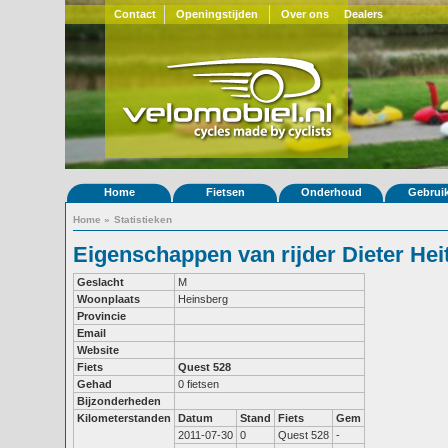
Contact
Openingstijden
Over ons
Dealers
Home
Fietsen
Onderhoud
Gebrui
Home
»
Statistieken
Eigenschappen van rijder Dieter Hei
Geslacht
M
Woonplaats
Heinsberg
Provincie
Email
Website
Fiets
Quest 528
Gehad
0 fietsen
Bijzonderheden
Kilometerstanden
Datum
Stand
Fiets
Gem
2011-07-30
0
Quest 528
-