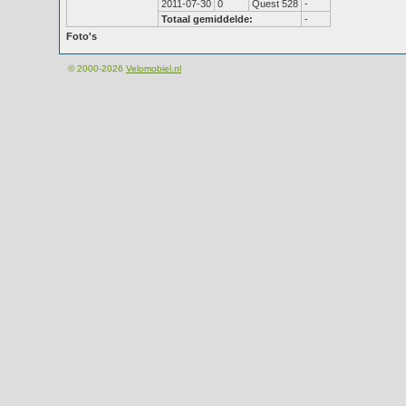
2011-07-30
0
Quest 528
-
Totaal gemiddelde:
-
Foto's
© 2000-2026
Velomobiel.nl