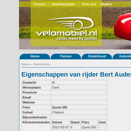
Contact
Openingstijden
Over ons
Dealers
Home
Fietsen
Onderhoud
Gebrui
Home
»
Statistieken
Eigenschappen van rijder Bert Aude
Geslacht
M
Woonplaats
Gent
Provincie
Email
Website
Fiets
Quest 581
Gehad
0 fietsen
Bijzonderheden
Kilometerstanden
Datum
Stand
Fiets
Gem
2012-03-03
0
Quest 581
-