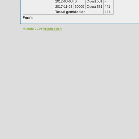
2012-03-03
0
Quest 581
-
2017-11-03
30000
Quest 581
441
Totaal gemiddelde:
441
Foto's
© 2000-2026
Velomobiel.nl