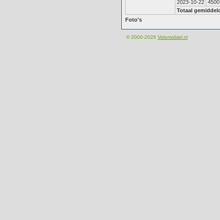
2023-10-22
4500
Totaal gemiddel
Foto's
© 2000-2026
Velomobiel.nl