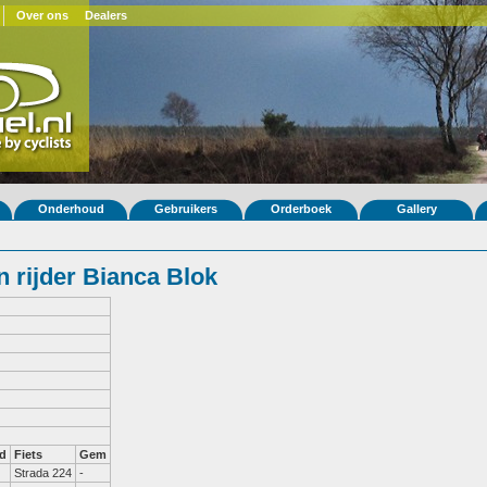
Over ons
Dealers
Onderhoud
Gebruikers
Orderboek
Gallery
 rijder Bianca Blok
d
Fiets
Gem
Strada 224
-