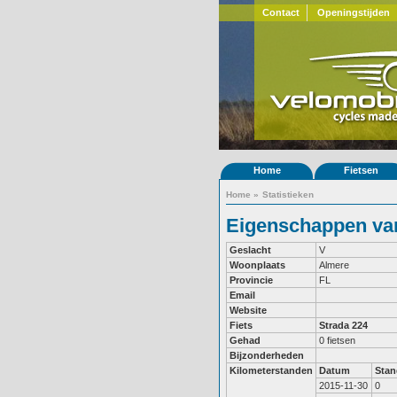
Contact
Openingstijden
Home
Fietsen
Home
»
Statistieken
Eigenschappen van
Geslacht
V
Woonplaats
Almere
Provincie
FL
Email
Website
Fiets
Strada 224
Gehad
0 fietsen
Bijzonderheden
Kilometerstanden
Datum
Stan
2015-11-30
0