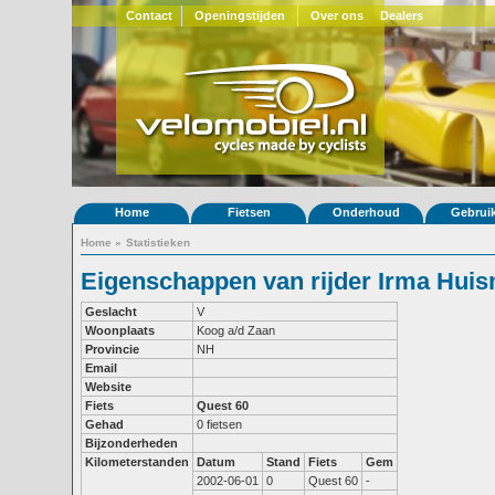
Contact
Openingstijden
Over ons
Dealers
Home
Fietsen
Onderhoud
Gebrui
Home
»
Statistieken
Eigenschappen van rijder Irma Hui
Geslacht
V
Woonplaats
Koog a/d Zaan
Provincie
NH
Email
Website
Fiets
Quest 60
Gehad
0 fietsen
Bijzonderheden
Kilometerstanden
Datum
Stand
Fiets
Gem
2002-06-01
0
Quest 60
-