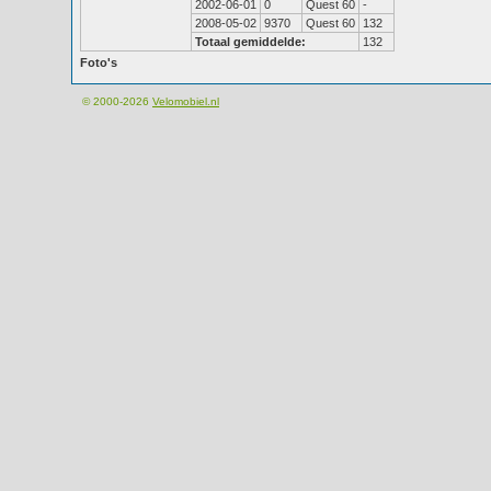
2002-06-01
0
Quest 60
-
2008-05-02
9370
Quest 60
132
Totaal gemiddelde:
132
Foto's
© 2000-2026
Velomobiel.nl