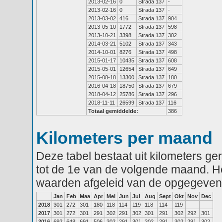
2013-02-16
0
Strada 137
-
2013-02-16
0
Strada 137
-
2013-03-02
416
Strada 137
904
2013-05-10
1772
Strada 137
598
2013-10-21
3398
Strada 137
302
2014-03-21
5102
Strada 137
343
2014-10-01
8276
Strada 137
498
2015-01-17
10435
Strada 137
608
2015-05-01
12654
Strada 137
649
2015-08-18
13300
Strada 137
180
2016-04-18
18750
Strada 137
679
2018-04-12
25786
Strada 137
296
2018-11-11
26599
Strada 137
116
Totaal gemiddelde:
386
Kilometers per maand
Deze tabel bestaat uit kilometers g
tot de 1e van de volgende maand. He
waarden afgeleid van de opgegeven
Jan
Feb
Maa
Apr
Mei
Jun
Jul
Aug
Sept
Okt
Nov
Dec
2018
301
272
301
180
118
114
119
118
114
119
2017
301
272
301
291
302
291
302
301
291
302
292
301
2016
692
648
691
506
302
291
301
302
291
302
291
302