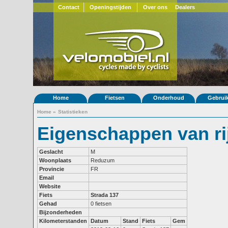
Contact
Openingstijden
Over ons
Dealers
Home
Fietsen
Onderhoud
Gebrui
Home
»
Statistieken
Eigenschappen van ri
Geslacht
M
Woonplaats
Reduzum
Provincie
FR
Email
Website
Fiets
Strada 137
Gehad
0 fietsen
Bijzonderheden
Kilometerstanden
Datum
Stand
Fiets
Gem