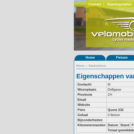
Contact
Openingstijden
Home
Fietsen
Home
»
Statistieken
Eigenschappen van
Geslacht
M
Woonplaats
Delfgauw
Provincie
ZH
Email
Website
Fiets
Quest 232
Gehad
0 fietsen
Bijzonderheden
Kilometerstanden
Datum
Stand
F
Totaal gemiddel