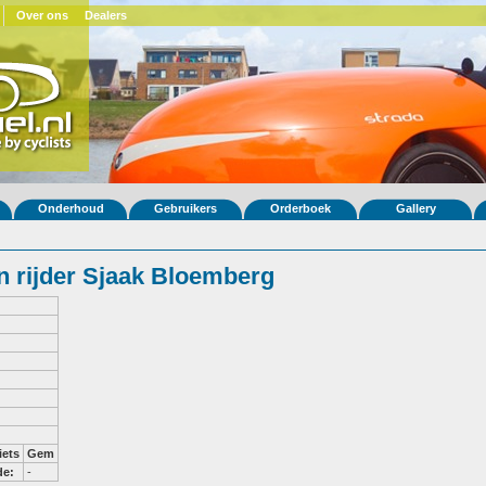
Over ons
Dealers
Onderhoud
Gebruikers
Orderboek
Gallery
 rijder Sjaak Bloemberg
iets
Gem
de:
-