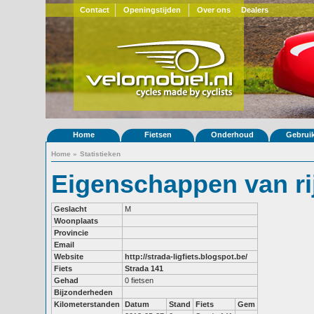
Contact
Openingstijden
Over ons
Dealers
Home
Fietsen
Onderhoud
Gebrui
Home
»
Statistieken
Eigenschappen van ri
Geslacht
M
Woonplaats
Provincie
Email
Website
http://strada-ligfiets.blogspot.be/
Fiets
Strada 141
Gehad
0 fietsen
Bijzonderheden
Kilometerstanden
Datum
Stand
Fiets
Gem