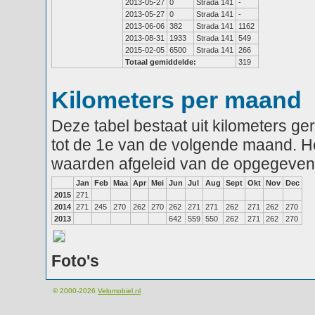
2013-05-27
0
Strada 141
-
2013-05-27
0
Strada 141
-
2013-06-06
382
Strada 141
1162
2013-08-31
1933
Strada 141
549
2015-02-05
6500
Strada 141
266
Totaal gemiddelde:
319
Kilometers per maand
Deze tabel bestaat uit kilometers g
tot de 1e van de volgende maand. He
waarden afgeleid van de opgegeven
Jan
Feb
Maa
Apr
Mei
Jun
Jul
Aug
Sept
Okt
Nov
Dec
2015
271
2014
271
245
270
262
270
262
271
271
262
271
262
270
2013
642
559
550
262
271
262
270
Foto's
© 2000-2026
Velomobiel.nl