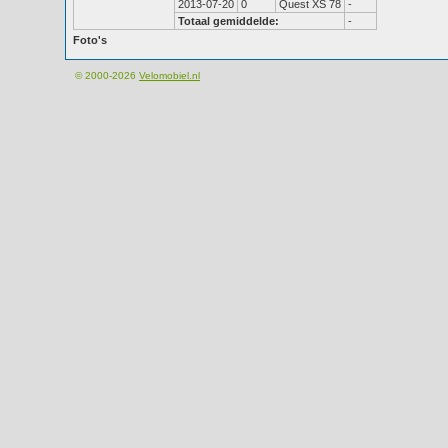
2013-07-20
0
Quest XS 78
-
Totaal gemiddelde:
-
Foto's
© 2000-2026
Velomobiel.nl