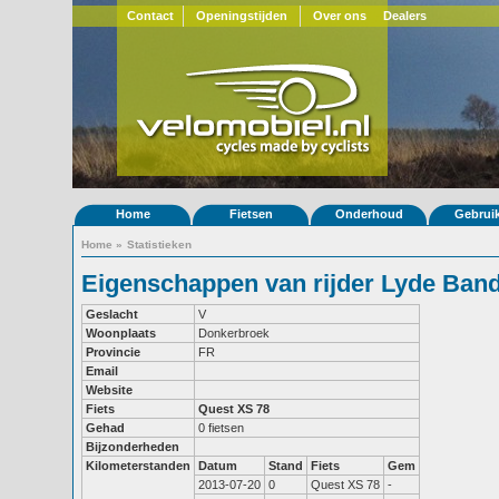
Contact
Openingstijden
Over ons
Dealers
Home
Fietsen
Onderhoud
Gebrui
Home
»
Statistieken
Eigenschappen van rijder Lyde Ban
Geslacht
V
Woonplaats
Donkerbroek
Provincie
FR
Email
Website
Fiets
Quest XS 78
Gehad
0 fietsen
Bijzonderheden
Kilometerstanden
Datum
Stand
Fiets
Gem
2013-07-20
0
Quest XS 78
-