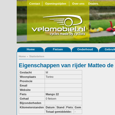
Contact
Openingstijden
Over ons
Dealers
Home
Fietsen
Onderhoud
Gebrui
Home
»
Statistieken
Eigenschappen van rijder Matteo de 
Geslacht
M
Woonplaats
Torino
Provincie
Email
Website
Fiets
Mango 22
Gehad
0 fietsen
Bijzonderheden
Kilometerstanden
Datum
Stand
Fiets
Gem
Totaal gemiddelde:
-