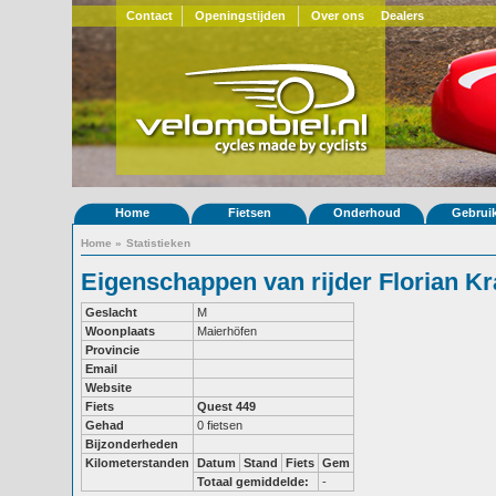
Contact
Openingstijden
Over ons
Dealers
Home
Fietsen
Onderhoud
Gebrui
Home
»
Statistieken
Eigenschappen van rijder Florian Kra
Geslacht
M
Woonplaats
Maierhöfen
Provincie
Email
Website
Fiets
Quest 449
Gehad
0 fietsen
Bijzonderheden
Kilometerstanden
Datum
Stand
Fiets
Gem
Totaal gemiddelde:
-