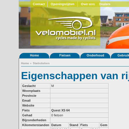
Contact
Openingstijden
Over ons
Dealers
Home
Fietsen
Onderhoud
Gebrui
Home
»
Statistieken
Eigenschappen van ri
Geslacht
M
Woonplaats
Provincie
Email
Website
Fiets
Quest XS 64
Gehad
0 fietsen
Bijzonderheden
Kilometerstanden
Datum
Stand
Fiets
Gem