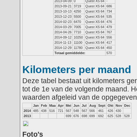
2013-04-09
0
Quest XS 64
-
2013-09-21
3719
Quest XS 64
686
2013-10-13
4250
Quest XS 64
734
2013-12-23
5500
Quest XS 64
535
2014-02-23
6470
Quest XS 64
476
2014-03-29
7005
Quest XS 64
479
2014-04-26
7710
Quest XS 64
767
2014-09-12
10250
Quest XS 64
556
2014-11-13
11100
Quest XS 64
417
2014-12-29
11780
Quest XS 64
450
Totaal gemiddelde:
570
Kilometers per maand
Deze tabel bestaat uit kilometers g
tot de 1e van de volgende maand. He
waarden afgeleid van de opgegeven
Jan
Feb
Maa
Apr
Mei
Jun
Jul
Aug
Sept
Okt
Nov
Dec
2014
485
438
516
721
567
548
567
566
461
426
430
2013
699
676
698
699
692
625
528
528
Foto's