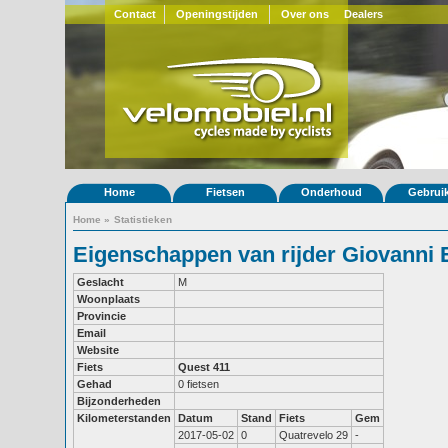
Contact
Openingstijden
Over ons
Dealers
Home
Fietsen
Onderhoud
Gebrui
Home
»
Statistieken
Eigenschappen van rijder Giovanni 
Geslacht
M
Woonplaats
Provincie
Email
Website
Fiets
Quest 411
Gehad
0 fietsen
Bijzonderheden
Kilometerstanden
Datum
Stand
Fiets
Gem
2017-05-02
0
Quatrevelo 29
-