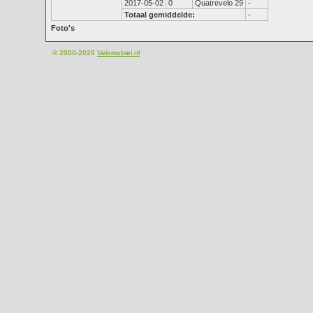
2017-05-02
0
Quatrevelo 29
-
Totaal gemiddelde:
-
Foto's
© 2000-2026
Velomobiel.nl