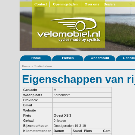
Contact
Openingstijden
Over ons
Dealers
Home
Fietsen
Onderhoud
Gebrui
Home
»
Statistieken
Eigenschappen van ri
Geslacht
M
Woonplaats
Kathendorf
Provincie
Email
Website
Fiets
Quest XS 3
Gehad
0 fietsen
Bijzonderheden
Doodgereden 19-3-19
Kilometerstanden
Datum
Stand
Fiets
Gem