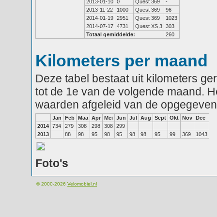
2013-01-10
0
Quest 369
-
2013-11-22
1000
Quest 369
96
2014-01-19
2951
Quest 369
1023
2014-07-17
4731
Quest XS 3
303
Totaal gemiddelde:
260
Kilometers per maand
Deze tabel bestaat uit kilometers g
tot de 1e van de volgende maand. He
waarden afgeleid van de opgegeven
Jan
Feb
Maa
Apr
Mei
Jun
Jul
Aug
Sept
Okt
Nov
Dec
2014
734
279
308
298
308
299
2013
88
98
95
98
95
98
98
95
99
369
1043
Foto's
© 2000-2026
Velomobiel.nl