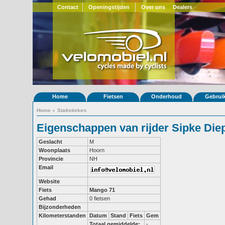
Contact
Openingstijden
Over ons
Dealers
Home
Fietsen
Onderhoud
Gebrui
Home
»
Statistieken
Eigenschappen van rijder Sipke Die
Geslacht
M
Woonplaats
Hoorn
Provincie
NH
Email
Website
Fiets
Mango 71
Gehad
0 fietsen
Bijzonderheden
Kilometerstanden
Datum
Stand
Fiets
Gem
Totaal gemiddelde:
-