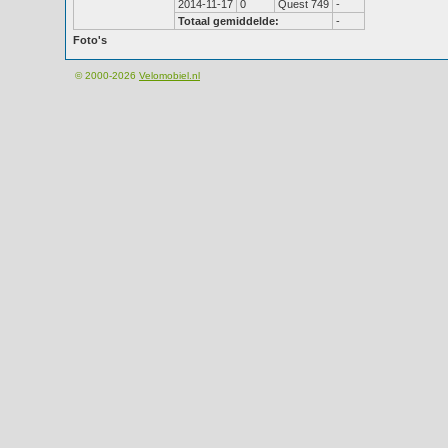
2014-11-17
0
Quest 749
-
Totaal gemiddelde:
-
Foto's
© 2000-2026
Velomobiel.nl