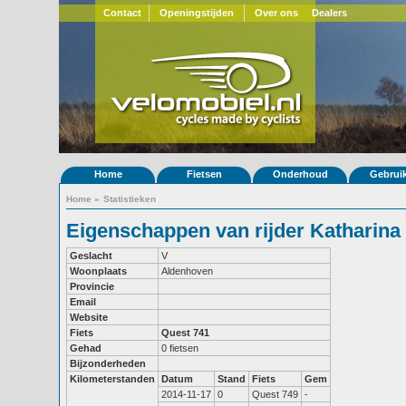
Contact
Openingstijden
Over ons
Dealers
Home
Fietsen
Onderhoud
Gebrui
Home
»
Statistieken
Eigenschappen van rijder Katharina 
Geslacht
V
Woonplaats
Aldenhoven
Provincie
Email
Website
Fiets
Quest 741
Gehad
0 fietsen
Bijzonderheden
Kilometerstanden
Datum
Stand
Fiets
Gem
2014-11-17
0
Quest 749
-