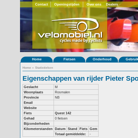
Contact
Openingstijden
Over ons
Dealers
Home
Fietsen
Onderhoud
Gebrui
Home
»
Statistieken
Eigenschappen van rijder Pieter Sp
Geslacht
M
Woonplaats
Rosmalen
Provincie
NB
Email
Website
Fiets
Quest 142
Gehad
0 fietsen
Bijzonderheden
Kilometerstanden
Datum
Stand
Fiets
Gem
Totaal gemiddelde:
-