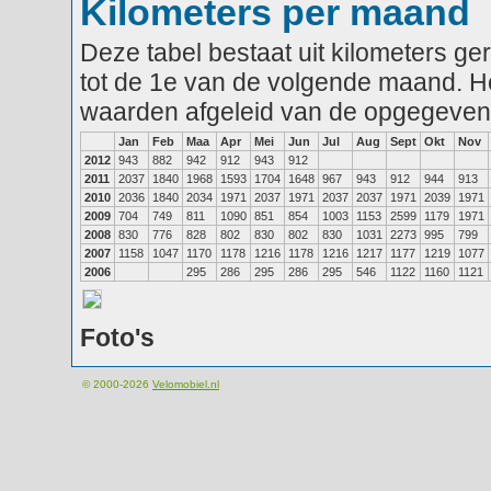
Kilometers per maand
Deze tabel bestaat uit kilometers g
tot de 1e van de volgende maand. He
waarden afgeleid van de opgegeven
Jan
Feb
Maa
Apr
Mei
Jun
Jul
Aug
Sept
Okt
Nov
2012
943
882
942
912
943
912
2011
2037
1840
1968
1593
1704
1648
967
943
912
944
913
2010
2036
1840
2034
1971
2037
1971
2037
2037
1971
2039
1971
2009
704
749
811
1090
851
854
1003
1153
2599
1179
1971
2008
830
776
828
802
830
802
830
1031
2273
995
799
2007
1158
1047
1170
1178
1216
1178
1216
1217
1177
1219
1077
2006
295
286
295
286
295
546
1122
1160
1121
Foto's
© 2000-2026
Velomobiel.nl