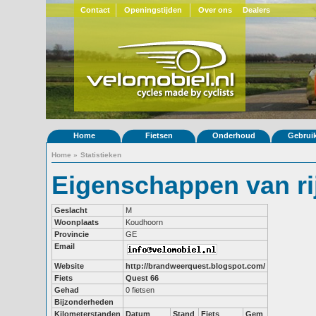
Contact
Openingstijden
Over ons
Dealers
Home
Fietsen
Onderhoud
Gebrui
Home
»
Statistieken
Eigenschappen van ri
Geslacht
M
Woonplaats
Koudhoorn
Provincie
GE
Email
Website
http://brandweerquest.blogspot.com/
Fiets
Quest 66
Gehad
0 fietsen
Bijzonderheden
Kilometerstanden
Datum
Stand
Fiets
Gem