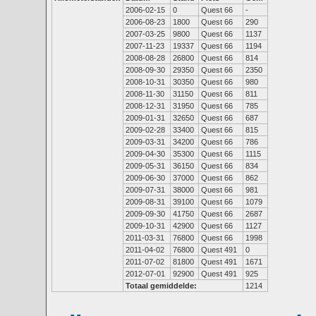
2006-02-15
0
Quest 66
-
2006-08-23
1800
Quest 66
290
2007-03-25
9800
Quest 66
1137
2007-11-23
19337
Quest 66
1194
2008-08-28
26800
Quest 66
814
2008-09-30
29350
Quest 66
2350
2008-10-31
30350
Quest 66
980
2008-11-30
31150
Quest 66
811
2008-12-31
31950
Quest 66
785
2009-01-31
32650
Quest 66
687
2009-02-28
33400
Quest 66
815
2009-03-31
34200
Quest 66
786
2009-04-30
35300
Quest 66
1115
2009-05-31
36150
Quest 66
834
2009-06-30
37000
Quest 66
862
2009-07-31
38000
Quest 66
981
2009-08-31
39100
Quest 66
1079
2009-09-30
41750
Quest 66
2687
2009-10-31
42900
Quest 66
1127
2011-03-31
76800
Quest 66
1998
2011-04-02
76800
Quest 491
0
2011-07-02
81800
Quest 491
1671
2012-07-01
92900
Quest 491
925
Totaal gemiddelde:
1214