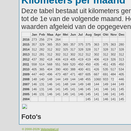
Kilometers per maand
Deze tabel bestaat uit kilometers g
tot de 1e van de volgende maand. He
waarden afgeleid van de opgegeven
Jan
Feb
Maa
Apr
Mei
Jun
Jul
Aug
Sept
Okt
Nov
Dec
2016
273
256
274
264
2015
357
329
365
353
365
357
375
375
363
375
363
280
2014
312
282
312
302
325
317
328
328
317
328
317
328
2013
312
281
312
302
312
302
312
312
302
312
302
312
2012
437
392
418
406
419
405
419
419
406
419
326
313
2011
558
514
568
551
569
520
450
450
435
451
435
450
2010
405
365
404
390
400
388
400
401
426
535
517
534
2009
447
443
496
473
487
471
487
605
667
691
484
405
2008
148
140
148
144
149
144
148
455
1060
933
72
446
2007
146
131
146
141
148
144
149
148
144
149
144
149
2006
146
131
146
141
145
141
146
145
141
146
141
145
2005
146
131
146
141
145
141
146
145
141
146
141
145
2004
145
141
146
141
145
Foto's
© 2000-2026
Velomobiel.nl