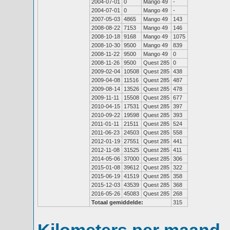
2004-07-01
0
Mango 49
-
2004-07-01
0
Mango 49
-
2007-05-03
4865
Mango 49
143
2008-08-22
7153
Mango 49
146
2008-10-18
9168
Mango 49
1075
2008-10-30
9500
Mango 49
839
2008-11-22
9500
Mango 49
0
2008-11-26
9500
Quest 285
0
2009-02-04
10508
Quest 285
438
2009-04-08
11516
Quest 285
487
2009-08-14
13526
Quest 285
478
2009-11-11
15508
Quest 285
677
2010-04-15
17531
Quest 285
397
2010-09-22
19598
Quest 285
393
2011-01-11
21511
Quest 285
524
2011-06-23
24503
Quest 285
558
2012-01-19
27551
Quest 285
441
2012-11-08
31525
Quest 285
411
2014-05-06
37000
Quest 285
306
2015-01-08
39612
Quest 285
322
2015-06-19
41519
Quest 285
358
2015-12-03
43539
Quest 285
368
2016-05-26
45083
Quest 285
268
Totaal gemiddelde:
315