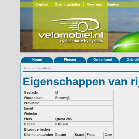
Contact
Openingstijden
Over ons
Dealers
Home
Fietsen
Onderhoud
Gebrui
Home
»
Statistieken
Eigenschappen van ri
Geslacht
M
Woonplaats
Beverwijk
Provincie
Email
Website
Fiets
Quest 285
Gehad
0 fietsen
Bijzonderheden
Kilometerstanden
Datum
Stand
Fiets
Gem