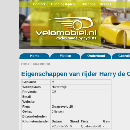
Contact
Openingstijden
Over ons
Dealers
Home
Fietsen
Onderhoud
Gebrui
Home
»
Statistieken
Eigenschappen van rijder Harry de 
Geslacht
M
Woonplaats
Harderwijk
Provincie
GE
Email
Website
Fiets
Quatrevelo 28
Gehad
0 fietsen
Bijzonderheden
Kilometerstanden
Datum
Stand
Fiets
Gem
2017-02-25
0
Quatrevelo 28
-