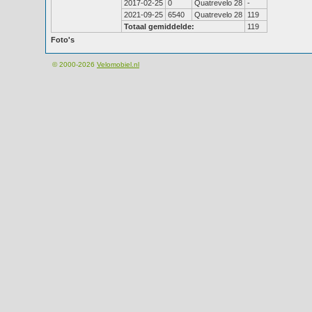
2017-02-25
0
Quatrevelo 28
-
2021-09-25
6540
Quatrevelo 28
119
Totaal gemiddelde:
119
Foto's
© 2000-2026
Velomobiel.nl