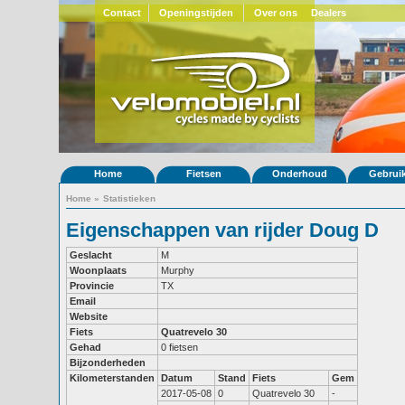
Contact
Openingstijden
Over ons
Dealers
Home
Fietsen
Onderhoud
Gebrui
Home
»
Statistieken
Eigenschappen van rijder Doug D
Geslacht
M
Woonplaats
Murphy
Provincie
TX
Email
Website
Fiets
Quatrevelo 30
Gehad
0 fietsen
Bijzonderheden
Kilometerstanden
Datum
Stand
Fiets
Gem
2017-05-08
0
Quatrevelo 30
-