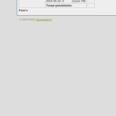
2016-05-20
0
Quest 796
-
Totaal gemiddelde:
-
Foto's
© 2000-2026
Velomobiel.nl