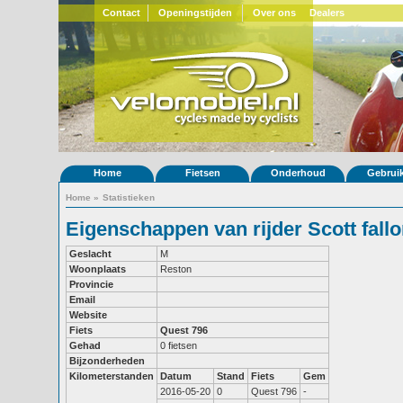
Contact
Openingstijden
Over ons
Dealers
Home
Fietsen
Onderhoud
Gebrui
Home
»
Statistieken
Eigenschappen van rijder Scott fall
Geslacht
M
Woonplaats
Reston
Provincie
Email
Website
Fiets
Quest 796
Gehad
0 fietsen
Bijzonderheden
Kilometerstanden
Datum
Stand
Fiets
Gem
2016-05-20
0
Quest 796
-