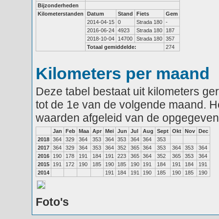
Bijzonderheden
Kilometerstanden
Datum
Stand
Fiets
Gem
2014-04-15
0
Strada 180
-
2016-06-24
4923
Strada 180
187
2018-10-04
14700
Strada 180
357
Totaal gemiddelde:
274
Kilometers per maand
Deze tabel bestaat uit kilometers g
tot de 1e van de volgende maand. He
waarden afgeleid van de opgegeven
Jan
Feb
Maa
Apr
Mei
Jun
Jul
Aug
Sept
Okt
Nov
Dec
2018
364
329
364
353
364
353
364
364
353
2017
364
329
364
353
364
352
365
364
353
364
353
364
2016
190
178
191
184
191
223
365
364
352
365
353
364
2015
191
172
190
185
190
185
190
191
184
191
184
191
2014
191
184
191
190
185
190
185
190
Foto's