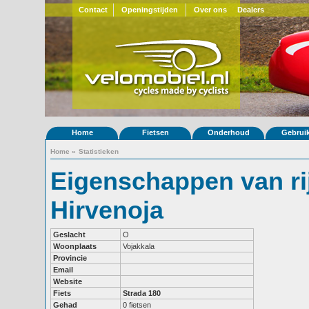
Contact
Openingstijden
Over ons
Dealers
Home
Fietsen
Onderhoud
Gebrui
Home
»
Statistieken
Eigenschappen van ri
Hirvenoja
Geslacht
O
Woonplaats
Vojakkala
Provincie
Email
Website
Fiets
Strada 180
Gehad
0 fietsen