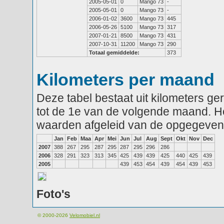
2005-05-01
0
Mango 73
-
2005-05-01
0
Mango 73
-
2006-01-02
3600
Mango 73
445
2006-05-26
5100
Mango 73
317
2007-01-21
8500
Mango 73
431
2007-10-31
11200
Mango 73
290
Totaal gemiddelde:
373
Kilometers per maand
Deze tabel bestaat uit kilometers g
tot de 1e van de volgende maand. He
waarden afgeleid van de opgegeven
Jan
Feb
Maa
Apr
Mei
Jun
Jul
Aug
Sept
Okt
Nov
Dec
2007
388
267
295
287
295
287
295
296
286
2006
328
291
323
313
345
425
439
439
425
440
425
439
2005
439
453
454
439
454
439
453
Foto's
© 2000-2026
Velomobiel.nl