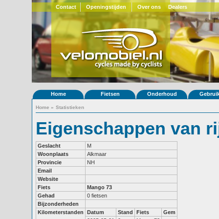
Contact
Openingstijden
Over ons
Dealers
Home
Fietsen
Onderhoud
Gebrui
Home
»
Statistieken
Eigenschappen van ri
Geslacht
M
Woonplaats
Alkmaar
Provincie
NH
Email
Website
Fiets
Mango 73
Gehad
0 fietsen
Bijzonderheden
Kilometerstanden
Datum
Stand
Fiets
Gem