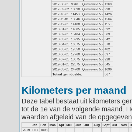
2017-08-01
9040
Quatrevelo 55
1369
2017-09-02
10090
Quatrevelo 55
998
2017-10-01
11450
Quatrevelo 55
1426
2017-11-01
13046
Quatrevelo 55
1564
2017-12-01
14180
Quatrevelo 55
1150
2018-01-01
14885
Quatrevelo 55
692
2018-02-01
15404
Quatrevelo 55
509
2018-03-01
15995
Quatrevelo 55
642
2018-04-01
16575
Quatrevelo 55
570
2018-05-01
17050
Quatrevelo 55
482
2018-06-01
17760
Quatrevelo 55
697
2018-07-01
18675
Quatrevelo 55
928
2019-01-01
22575
Quatrevelo 55
645
2019-03-01
24700
Quatrevelo 55
1096
Totaal gemiddelde:
867
Kilometers per maand
Deze tabel bestaat uit kilometers g
tot de 1e van de volgende maand. He
waarden afgeleid van de opgegeven
Jan
Feb
Maa
Apr
Mei
Jun
Jul
Aug
Sept
Okt
Nov
D
2019
1117
1008