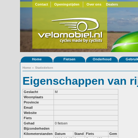
Contact
Openingstijden
Over ons
Dealers
Home
Fietsen
Onderhoud
Gebrui
Home
»
Statistieken
Eigenschappen van rij
Geslacht
M
Woonplaats
Provincie
Email
Website
Fiets
Gehad
0 fietsen
Bijzonderheden
Kilometerstanden
Datum
Stand
Fiets
Gem