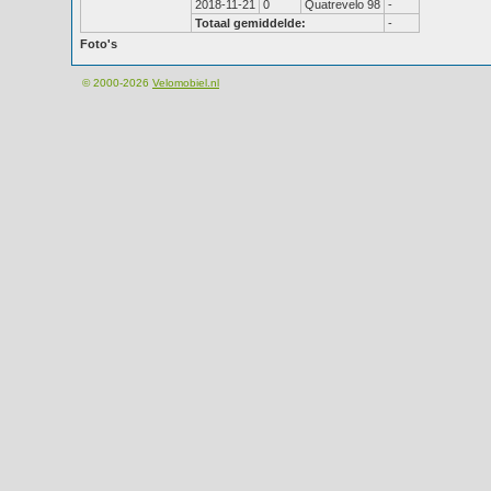
2018-11-21
0
Quatrevelo 98
-
Totaal gemiddelde:
-
Foto's
© 2000-2026
Velomobiel.nl