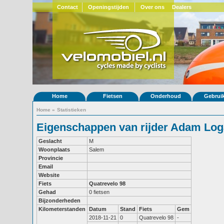
Contact
Openingstijden
Over ons
Dealers
Home
Fietsen
Onderhoud
Gebrui
Home
»
Statistieken
Eigenschappen van rijder Adam Lo
Geslacht
M
Woonplaats
Salem
Provincie
Email
Website
Fiets
Quatrevelo 98
Gehad
0 fietsen
Bijzonderheden
Kilometerstanden
Datum
Stand
Fiets
Gem
2018-11-21
0
Quatrevelo 98
-