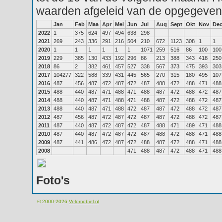
waarden afgeleid van de opgegeven
Jan
Feb
Maa
Apr
Mei
Jun
Jul
Aug
Sept
Okt
Nov
De
2022
1
375
624
497
494
638
298
2021
269
243
336
291
216
504
210
672
1123
308
1
1
2020
1
1
1
1
1
1
1071
259
516
86
100
100
2019
229
385
130
433
192
296
86
213
388
343
418
250
2018
86
2
382
461
457
527
338
567
373
475
393
303
2017
104277
322
588
339
431
445
565
270
315
180
495
107
2016
487
456
487
472
487
472
487
488
472
488
471
488
2015
488
440
487
471
488
471
488
487
472
488
472
487
2014
488
440
487
471
488
471
488
487
472
488
472
487
2013
488
440
487
471
488
472
487
487
472
488
472
487
2012
487
456
487
472
487
472
487
487
472
488
472
487
2011
487
440
487
472
487
472
487
488
471
489
471
488
2010
487
440
487
472
487
472
487
488
472
488
471
488
2009
487
441
486
472
487
472
488
487
472
488
471
488
2008
471
488
487
472
488
471
488
Foto's
© 2000-2026
Velomobiel.nl