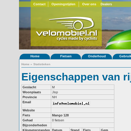
Contact
Openingstijden
Over ons
Dealers
Home
Fietsen
Onderhoud
Gebrui
Home
»
Statistieken
Eigenschappen van ri
Geslacht
M
Woonplaats
Jisp
Provincie
NH
Email
Website
Fiets
Mango 128
Gehad
0 fietsen
Bijzonderheden
Kilometerstanden
Datum
Stand
Fiets
Gem