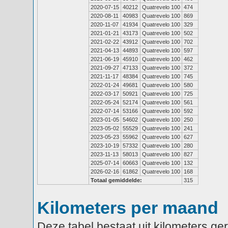
2020-07-15
40212
Quatrevelo 100
474
2020-08-11
40983
Quatrevelo 100
869
2020-11-07
41934
Quatrevelo 100
329
2021-01-21
43173
Quatrevelo 100
502
2021-02-22
43912
Quatrevelo 100
702
2021-04-13
44893
Quatrevelo 100
597
2021-06-19
45910
Quatrevelo 100
462
2021-09-27
47133
Quatrevelo 100
372
2021-11-17
48384
Quatrevelo 100
745
2022-01-24
49681
Quatrevelo 100
580
2022-03-17
50921
Quatrevelo 100
725
2022-05-24
52174
Quatrevelo 100
561
2022-07-14
53166
Quatrevelo 100
592
2023-01-05
54602
Quatrevelo 100
250
2023-05-02
55529
Quatrevelo 100
241
2023-05-23
55962
Quatrevelo 100
627
2023-10-19
57332
Quatrevelo 100
280
2023-11-13
58013
Quatrevelo 100
827
2025-07-14
60663
Quatrevelo 100
132
2026-02-16
61862
Quatrevelo 100
168
Totaal gemiddelde:
315
Kilometers per maand
Deze tabel bestaat uit kilometers g