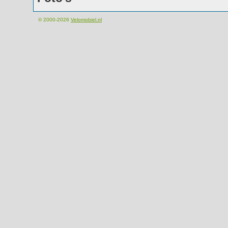
© 2000-2026
Velomobiel.nl