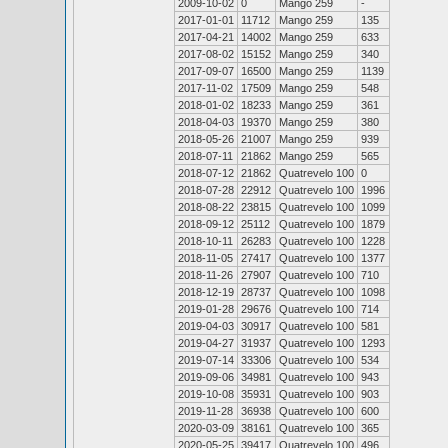
2009-10-02
0
Mango 259
-
2017-01-01
11712
Mango 259
135
2017-04-21
14002
Mango 259
633
2017-08-02
15152
Mango 259
340
2017-09-07
16500
Mango 259
1139
2017-11-02
17509
Mango 259
548
2018-01-02
18233
Mango 259
361
2018-04-03
19370
Mango 259
380
2018-05-26
21007
Mango 259
939
2018-07-11
21862
Mango 259
565
2018-07-12
21862
Quatrevelo 100
0
2018-07-28
22912
Quatrevelo 100
1996
2018-08-22
23815
Quatrevelo 100
1099
2018-09-12
25112
Quatrevelo 100
1879
2018-10-11
26283
Quatrevelo 100
1228
2018-11-05
27417
Quatrevelo 100
1377
2018-11-26
27907
Quatrevelo 100
710
2018-12-19
28737
Quatrevelo 100
1098
2019-01-28
29676
Quatrevelo 100
714
2019-04-03
30917
Quatrevelo 100
581
2019-04-27
31937
Quatrevelo 100
1293
2019-07-14
33306
Quatrevelo 100
534
2019-09-06
34981
Quatrevelo 100
943
2019-10-08
35931
Quatrevelo 100
903
2019-11-28
36938
Quatrevelo 100
600
2020-03-09
38161
Quatrevelo 100
365
2020-05-25
39417
Quatrevelo 100
496