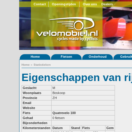
Contact
Openingstijden
Over ons
Dealers
Home
Fietsen
Onderhoud
Gebrui
Home
»
Statistieken
Eigenschappen van ri
Geslacht
M
Woonplaats
Boskoop
Provincie
ZH
Email
Website
Fiets
Quatrevelo 100
Gehad
0 fietsen
Bijzonderheden
Kilometerstanden
Datum
Stand
Fiets
Gem