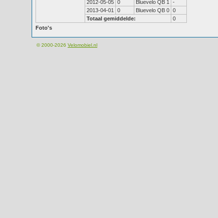
2012-05-05
0
Bluevelo QB 1
-
2013-04-01
0
Bluevelo QB 0
0
Totaal gemiddelde:
0
Foto's
© 2000-2026
Velomobiel.nl