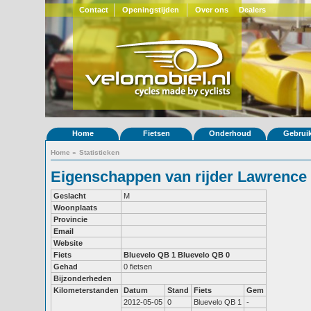
Contact
Openingstijden
Over ons
Dealers
Home
Fietsen
Onderhoud
Gebrui
Home
»
Statistieken
Eigenschappen van rijder Lawrence
Geslacht
M
Woonplaats
Provincie
Email
Website
Fiets
Bluevelo QB 1
Bluevelo QB 0
Gehad
0 fietsen
Bijzonderheden
Kilometerstanden
Datum
Stand
Fiets
Gem
2012-05-05
0
Bluevelo QB 1
-