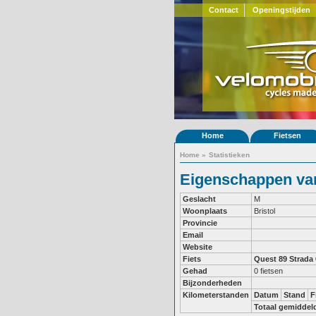
Contact
Openingstijden
Home
Fietsen
Home
»
Statistieken
Eigenschappen van
Geslacht
M
Woonplaats
Bristol
Provincie
Email
Website
Fiets
Quest 89
Strada
Gehad
0 fietsen
Bijzonderheden
Kilometerstanden
Datum
Stand
F
Totaal gemiddel