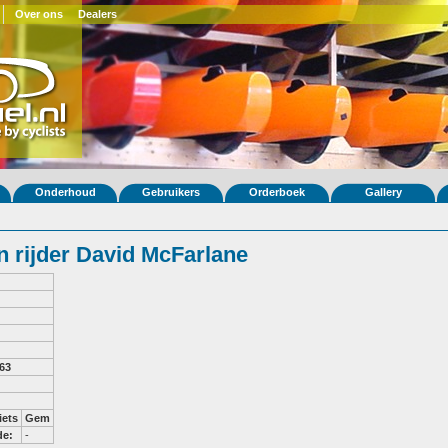
Over ons
Dealers
Onderhoud
Gebruikers
Orderboek
Gallery
 rijder David McFarlane
 63
iets
Gem
de:
-