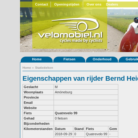
Contact
Openingstijden
Over ons
Dealers
Home
Fietsen
Onderhoud
Gebrui
Home
»
Statistieken
Eigenschappen van rijder Bernd He
Geslacht
M
Woonplaats
Amöneburg
Provincie
Email
Website
Fiets
Quatrevelo 99
Gehad
0 fietsen
Bijzonderheden
Kilometerstanden
Datum
Stand
Fiets
Gem
2018-09-29
0
Quatrevelo 99
-