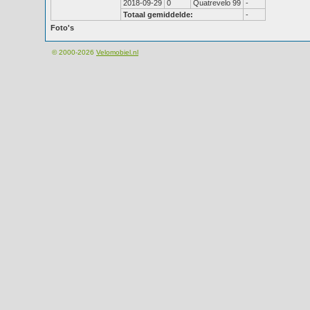
2018-09-29
0
Quatrevelo 99
-
Totaal gemiddelde:
-
Foto's
© 2000-2026
Velomobiel.nl