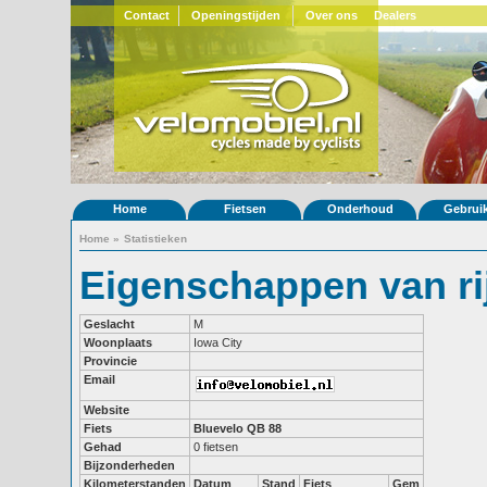
Contact
Openingstijden
Over ons
Dealers
Home
Fietsen
Onderhoud
Gebrui
Home
»
Statistieken
Eigenschappen van ri
Geslacht
M
Woonplaats
Iowa City
Provincie
Email
Website
Fiets
Bluevelo QB 88
Gehad
0 fietsen
Bijzonderheden
Kilometerstanden
Datum
Stand
Fiets
Gem