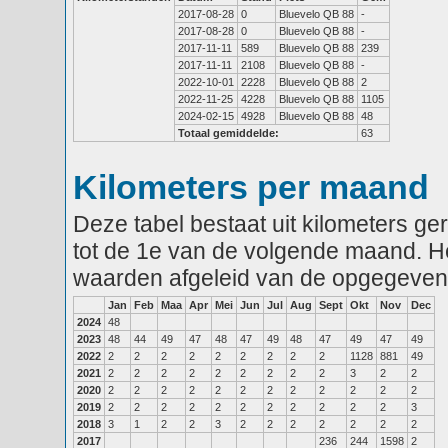
2017-08-28
0
Bluevelo QB 88
-
2017-08-28
0
Bluevelo QB 88
-
2017-11-11
589
Bluevelo QB 88
239
2017-11-11
2108
Bluevelo QB 88
-
2022-10-01
2228
Bluevelo QB 88
2
2022-11-25
4228
Bluevelo QB 88
1105
2024-02-15
4928
Bluevelo QB 88
48
Totaal gemiddelde:
63
Kilometers per maand
Deze tabel bestaat uit kilometers g
tot de 1e van de volgende maand. He
waarden afgeleid van de opgegeven
Jan
Feb
Maa
Apr
Mei
Jun
Jul
Aug
Sept
Okt
Nov
Dec
2024
48
2023
48
44
49
47
48
47
49
48
47
49
47
49
2022
2
2
2
2
2
2
2
2
2
1128
881
49
2021
2
2
2
2
2
2
2
2
2
3
2
2
2020
2
2
2
2
2
2
2
2
2
2
2
2
2019
2
2
2
2
2
2
2
2
2
2
2
3
2018
3
1
2
2
3
2
2
2
2
2
2
2
2017
236
244
1598
2