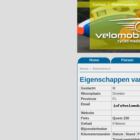
Contact
Openingstijden
Home
Fietsen
Home
»
Statistieken
Eigenschappen van
Geslacht
M
Woonplaats
Dronten
Provincie
FL
Email
Website
Fiets
Quest 230
Gehad
0 fietsen
Bijzonderheden
Kilometerstanden
Datum
Stand
F
Totaal gemiddel