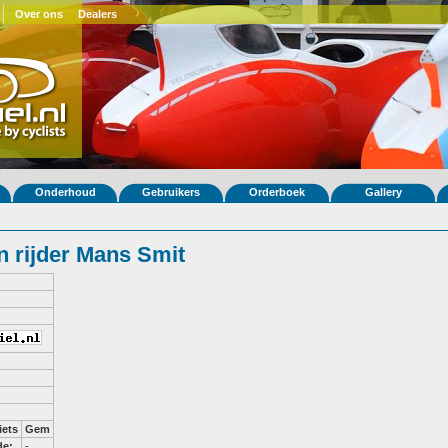
Over ons
Dealers
Onderhoud
Gebruikers
Orderboek
Gallery
 rijder Mans Smit
iets
Gem
de:
-