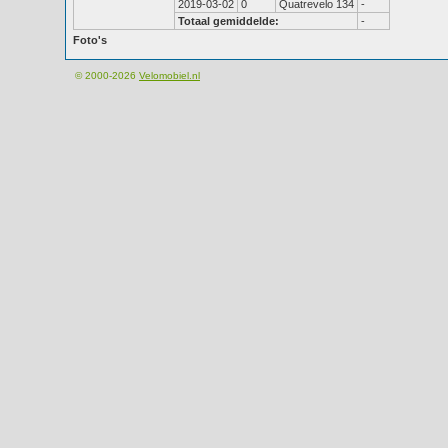
2019-03-02
0
Quatrevelo 134
-
Totaal gemiddelde:
-
Foto's
© 2000-2026
Velomobiel.nl