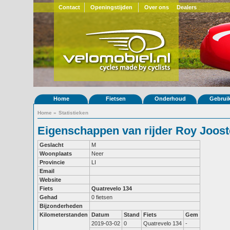
Contact
Openingstijden
Over ons
Dealers
Home
Fietsen
Onderhoud
Gebrui
Home
»
Statistieken
Eigenschappen van rijder Roy Joos
Geslacht
M
Woonplaats
Neer
Provincie
LI
Email
Website
Fiets
Quatrevelo 134
Gehad
0 fietsen
Bijzonderheden
Kilometerstanden
Datum
Stand
Fiets
Gem
2019-03-02
0
Quatrevelo 134
-