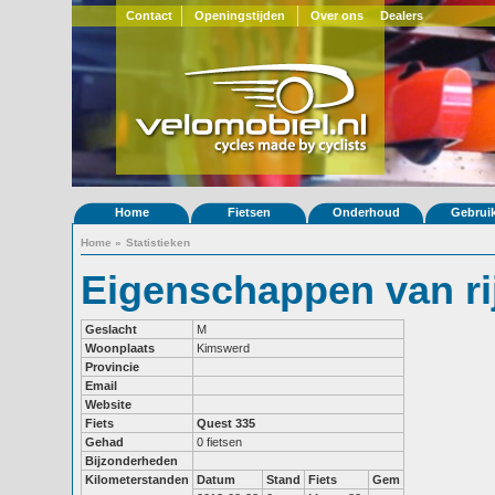
Contact
Openingstijden
Over ons
Dealers
Home
Fietsen
Onderhoud
Gebrui
Home
»
Statistieken
Eigenschappen van ri
Geslacht
M
Woonplaats
Kimswerd
Provincie
Email
Website
Fiets
Quest 335
Gehad
0 fietsen
Bijzonderheden
Kilometerstanden
Datum
Stand
Fiets
Gem