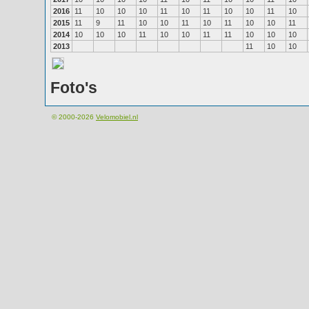
2016
11
10
10
10
11
10
11
10
10
11
10
2015
11
9
11
10
10
11
10
11
10
10
11
2014
10
10
10
11
10
10
11
11
10
10
10
2013
11
10
10
Foto's
© 2000-2026
Velomobiel.nl