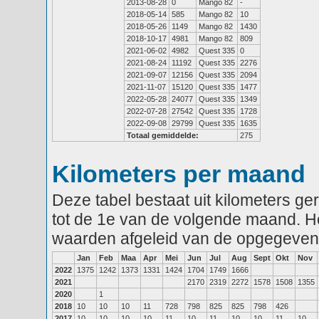
2013-08-28
0
Mango 82
-
2018-05-14
585
Mango 82
10
2018-05-26
1149
Mango 82
1430
2018-10-17
4981
Mango 82
809
2021-06-02
4982
Quest 335
0
2021-08-24
11192
Quest 335
2276
2021-09-07
12156
Quest 335
2094
2021-11-07
15120
Quest 335
1477
2022-05-28
24077
Quest 335
1349
2022-07-28
27542
Quest 335
1728
2022-09-08
29799
Quest 335
1635
Totaal gemiddelde:
275
Kilometers per maand
Deze tabel bestaat uit kilometers g
tot de 1e van de volgende maand. He
waarden afgeleid van de opgegeven
Jan
Feb
Maa
Apr
Mei
Jun
Jul
Aug
Sept
Okt
Nov
2022
1375
1242
1373
1331
1424
1704
1749
1666
2021
2170
2319
2272
1578
1508
1355
2020
1
2018
10
10
10
11
728
798
825
825
798
426
2017
10
10
10
10
11
10
11
10
10
11
10