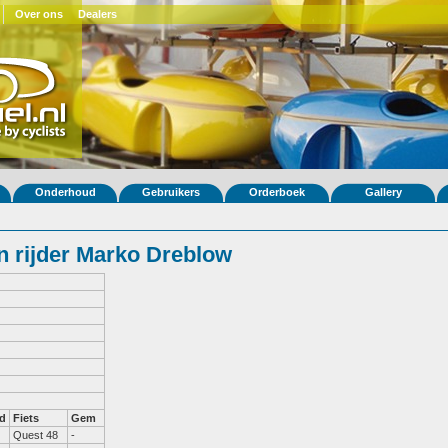
Over ons
Dealers
Onderhoud
Gebruikers
Orderboek
Gallery
 rijder Marko Dreblow
d
Fiets
Gem
Quest 48
-