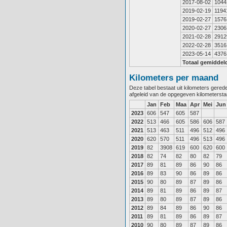
2017-08-02
1044
2019-02-19
1194
2019-02-27
1576
2020-02-27
2306
2021-02-28
2912
2022-02-28
3516
2023-05-14
4376
Totaal gemiddel
Kilometers per maand
Deze tabel bestaat uit kilometers gere
afgeleid van de opgegeven kilometerst
Jan
Feb
Maa
Apr
Mei
Jun
2023
606
547
605
587
2022
513
466
605
586
606
587
2021
513
463
511
496
512
496
2020
620
570
511
496
513
496
2019
82
3908
619
600
620
600
2018
82
74
82
80
82
79
2017
89
81
89
86
90
86
2016
89
83
90
86
89
86
2015
90
80
89
87
89
86
2014
89
81
89
86
89
87
2013
89
80
89
87
89
86
2012
89
84
89
86
90
86
2011
89
81
89
86
89
87
2010
90
80
89
87
89
86