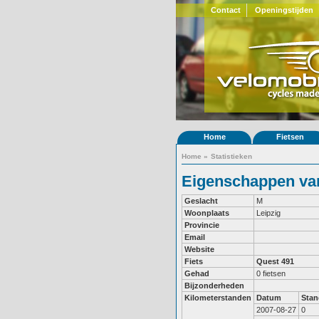
Contact
Openingstijden
Home
Fietsen
Home
»
Statistieken
Eigenschappen van
Geslacht
M
Woonplaats
Leipzig
Provincie
Email
Website
Fiets
Quest 491
Gehad
0 fietsen
Bijzonderheden
Kilometerstanden
Datum
Stan
2007-08-27
0