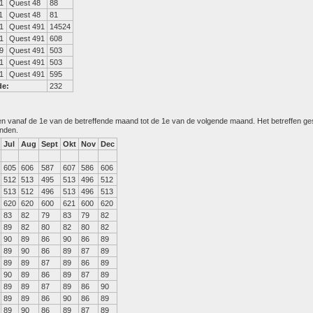
1
Quest 48
88
1
Quest 48
81
1
Quest 491
14524
1
Quest 491
608
9
Quest 491
503
1
Quest 491
503
1
Quest 491
595
de:
232
den vanaf de 1e van de betreffende maand tot de 1e van de volgende maand. Het betreffen g
anden.
Jul
Aug
Sept
Okt
Nov
Dec
605
606
587
607
586
606
512
513
495
513
496
512
513
512
496
513
496
513
620
620
600
621
600
620
83
82
79
83
79
82
89
82
80
82
80
82
90
89
86
90
86
89
89
90
86
89
87
89
89
89
87
89
86
89
90
89
86
89
87
89
89
89
87
89
86
90
89
89
86
90
86
89
89
90
86
89
87
89