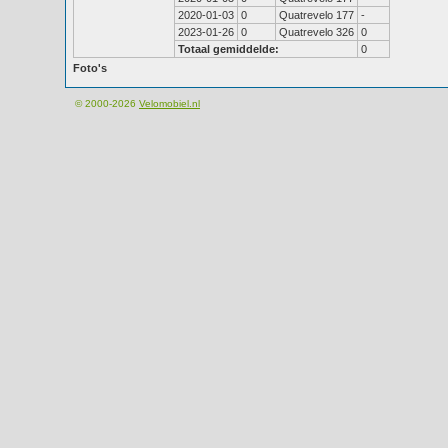
2020-01-03
0
Quatrevelo 177
-
2023-01-26
0
Quatrevelo 326
0
Totaal gemiddelde:
0
Foto's
© 2000-2026
Velomobiel.nl