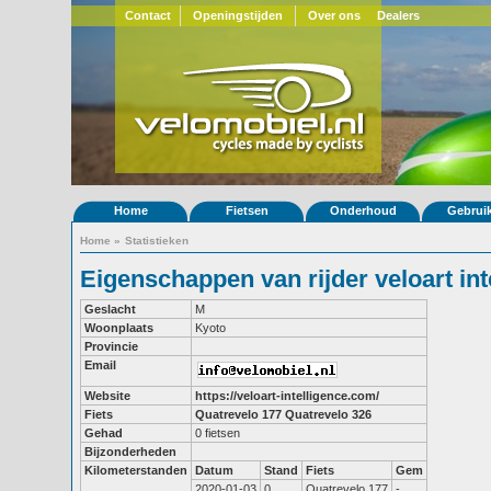
Contact
Openingstijden
Over ons
Dealers
Home
Fietsen
Onderhoud
Gebrui
Home
»
Statistieken
Eigenschappen van rijder veloart int
Geslacht
M
Woonplaats
Kyoto
Provincie
Email
Website
https://veloart-intelligence.com/
Fiets
Quatrevelo 177
Quatrevelo 326
Gehad
0 fietsen
Bijzonderheden
Kilometerstanden
Datum
Stand
Fiets
Gem
2020-01-03
0
Quatrevelo 177
-