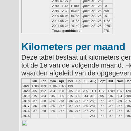
2015-07-27
0
Quest XS 128
-
2018-11-18
11180
Quest XS 128
281
2019-12-30
15315
Quest XS 128
309
2020-08-04
16755
Quest XS 128
201
2021-05-24
28168
Quest XS 128
1185
2021-08-24
20149
Quest XS 128
-2651
Totaal gemiddelde:
276
Kilometers per maand
Deze tabel bestaat uit kilometers g
tot de 1e van de volgende maand. He
waarden afgeleid van de opgegeven
Jan
Feb
Maa
Apr
Mei
Jun
Jul
Aug
Sept
Okt
Nov
De
2021
1208
1091
1206
1168
199
2020
205
192
204
198
205
198
205
1111
1168
1209
1169
120
2019
315
284
315
305
315
305
314
315
305
316
304
308
2018
287
258
286
278
286
277
287
286
277
287
289
315
2017
286
259
286
277
287
277
286
287
277
287
277
286
2016
287
268
286
277
286
277
287
286
277
287
277
287
2015
287
277
287
277
286