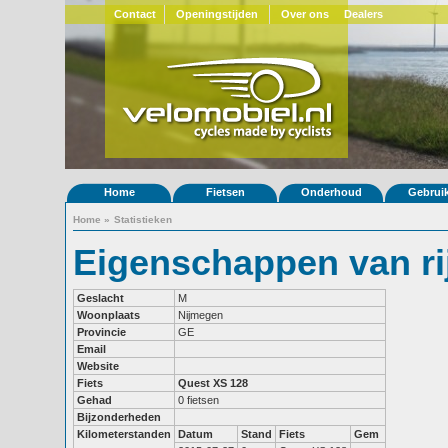
Contact
Openingstijden
Over ons
Dealers
Home
Fietsen
Onderhoud
Gebrui
Home
»
Statistieken
Eigenschappen van ri
Geslacht
M
Woonplaats
Nijmegen
Provincie
GE
Email
Website
Fiets
Quest XS 128
Gehad
0 fietsen
Bijzonderheden
Kilometerstanden
Datum
Stand
Fiets
Gem