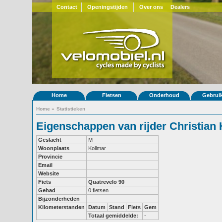
Contact
Openingstijden
Over ons
Dealers
Home
Fietsen
Onderhoud
Gebrui
Home
»
Statistieken
Eigenschappen van rijder Christian 
Geslacht
M
Woonplaats
Kollmar
Provincie
Email
Website
Fiets
Quatrevelo 90
Gehad
0 fietsen
Bijzonderheden
Kilometerstanden
Datum
Stand
Fiets
Gem
Totaal gemiddelde:
-