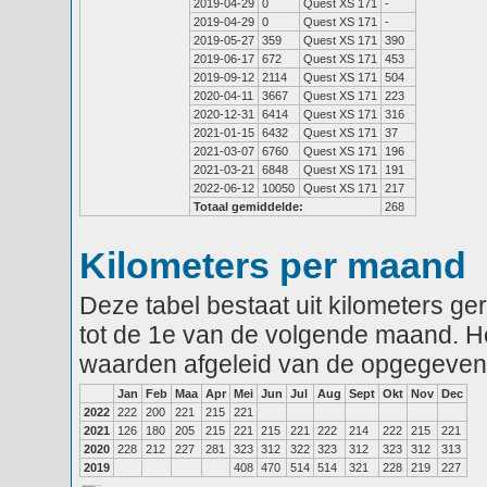
2019-04-29
0
Quest XS 171
-
2019-04-29
0
Quest XS 171
-
2019-05-27
359
Quest XS 171
390
2019-06-17
672
Quest XS 171
453
2019-09-12
2114
Quest XS 171
504
2020-04-11
3667
Quest XS 171
223
2020-12-31
6414
Quest XS 171
316
2021-01-15
6432
Quest XS 171
37
2021-03-07
6760
Quest XS 171
196
2021-03-21
6848
Quest XS 171
191
2022-06-12
10050
Quest XS 171
217
Totaal gemiddelde:
268
Kilometers per maand
Deze tabel bestaat uit kilometers g
tot de 1e van de volgende maand. He
waarden afgeleid van de opgegeven
Jan
Feb
Maa
Apr
Mei
Jun
Jul
Aug
Sept
Okt
Nov
Dec
2022
222
200
221
215
221
2021
126
180
205
215
221
215
221
222
214
222
215
221
2020
228
212
227
281
323
312
322
323
312
323
312
313
2019
408
470
514
514
321
228
219
227