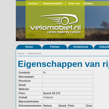
Contact
Openingstijden
Over ons
Dealers
Home
Fietsen
Onderhoud
Gebrui
Home
»
Statistieken
Eigenschappen van rij
Geslacht
M
Woonplaats
Provincie
Email
Website
Fiets
Quest XS 171
Gehad
0 fietsen
Bijzonderheden
Kilometerstanden
Datum
Stand
Fiets
Gem