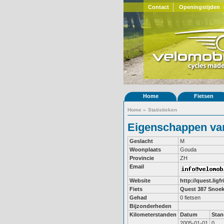
Contact
Openingstijden
Home
Fietsen
Home
»
Statistieken
Eigenschappen van
Geslacht
M
Woonplaats
Gouda
Provincie
ZH
Email
Website
http://quest.ligf
Fiets
Quest 387
Snoek
Gehad
0 fietsen
Bijzonderheden
Kilometerstanden
Datum
Stan
2005-01-01
0