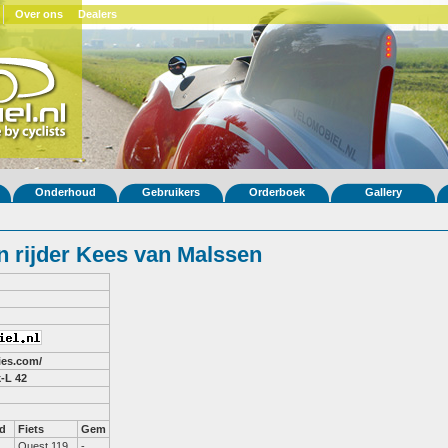
Over ons
Dealers
Onderhoud
Gebruikers
Orderboek
Gallery
 rijder Kees van Malssen
ries.com/
-L 42
d
Fiets
Gem
Quest 119
-