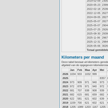
2019-02-09
2305
2020-05-23
2399
2022-02-18
2539
2022-12-05
2627
2024-09-05
2827
2025-05-07
2827
2025-05-07
2904
2025-07-25
2926
2025-08-30
2939
2025-11-06
2967
2025-12-31
2984
2026-05-06
3026
Totaal gemiddel
Kilometers per maand
Deze tabel bestaat uit kilometers gere
afgeleid van de opgegeven kilometerst
Jan
Feb
Maa
Apr
Mei
2026
1034
933
1032
999
2025
8357
2024
973
909
971
940
973
2023
972
878
971
940
972
2022
681
707
938
908
939
2021
682
615
681
659
682
2020
622
581
621
602
639
2019
1159
700
621
602
621
2018
1205
1089
1203
1167
1205