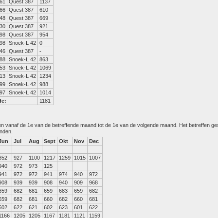
61
Quest 387
1137
66
Quest 387
610
48
Quest 387
669
30
Quest 387
921
98
Quest 387
954
98
Snoek-L 42
0
46
Quest 387
-
88
Snoek-L 42
863
53
Snoek-L 42
1069
13
Snoek-L 42
1234
99
Snoek-L 42
988
97
Snoek-L 42
1014
de:
1181
den vanaf de 1e van de betreffende maand tot de 1e van de volgende maand. Het betreffen g
anden.
Jun
Jul
Aug
Sept
Okt
Nov
Dec
852
927
1100
1217
1259
1015
1007
940
972
973
125
941
972
972
941
974
940
972
908
939
939
908
940
909
968
659
682
681
659
683
659
682
659
682
681
660
682
660
681
602
622
621
602
623
601
622
1166
1205
1205
1167
1181
1121
1159