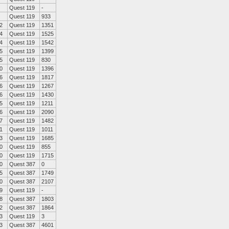
Quest 119
-
Quest 119
933
2
Quest 119
1351
4
Quest 119
1525
4
Quest 119
1542
5
Quest 119
1399
5
Quest 119
830
0
Quest 119
1396
6
Quest 119
1817
6
Quest 119
1267
6
Quest 119
1430
5
Quest 119
1211
6
Quest 119
2090
7
Quest 119
1482
1
Quest 119
1011
3
Quest 119
1685
0
Quest 119
855
0
Quest 119
1715
0
Quest 387
0
5
Quest 387
1749
0
Quest 387
2107
9
Quest 119
-
8
Quest 387
1803
2
Quest 387
1864
3
Quest 119
3
3
Quest 387
4601