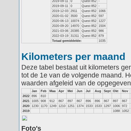
2019-09-11
0
Quest 852
-
2019-09-11
0
Quest 852
-
2019-12-03
2911
Quest 852
1066
2020-01-02
3500
Quest 852
597
2020-06-13
10074
Quest 852
1227
2020-09-20
14970
Quest 852
1504
2021-03-06
20385
Quest 852
986
2022-03-19
31311
Quest 852
879
Totaal gemiddelde:
1035
Kilometers per maand
Deze tabel bestaat uit kilometers g
tot de 1e van de volgende maand. He
waarden afgeleid van de opgegeven
Jan
Feb
Maa
Apr
Mei
Jun
Jul
Aug
Sept
Okt
Nov
2022
896
810
2021
1005
908
912
867
897
867
896
896
867
897
867
2020
1230
1170
1249
1210
1251
1374
1533
1533
1297
1006
972
2019
1088
1052
Foto's