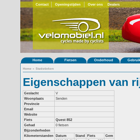
Contact
Openingstijden
Over ons
Dealers
Home
Fietsen
Onderhoud
Gebrui
Home
»
Statistieken
Eigenschappen van rij
Geslacht
V
Woonplaats
Senden
Provincie
Email
Website
Fiets
Quest 852
Gehad
0 fietsen
Bijzonderheden
Kilometerstanden
Datum
Stand
Fiets
Gem