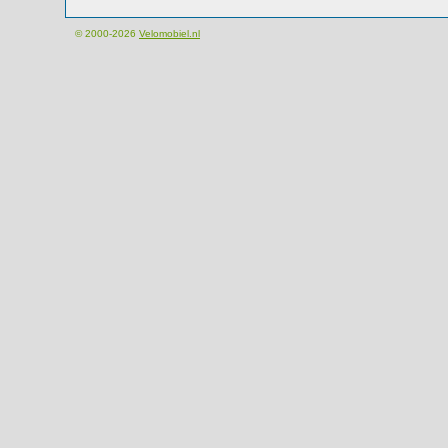
© 2000-2026
Velomobiel.nl