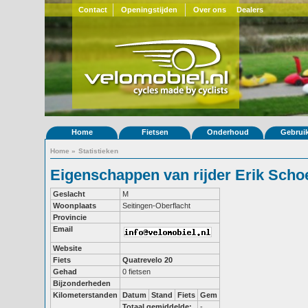
Contact
Openingstijden
Over ons
Dealers
Home
Fietsen
Onderhoud
Gebrui
Home
»
Statistieken
Eigenschappen van rijder Erik Sch
Geslacht
M
Woonplaats
Seitingen-Oberflacht
Provincie
Email
Website
Fiets
Quatrevelo 20
Gehad
0 fietsen
Bijzonderheden
Kilometerstanden
Datum
Stand
Fiets
Gem
Totaal gemiddelde:
-