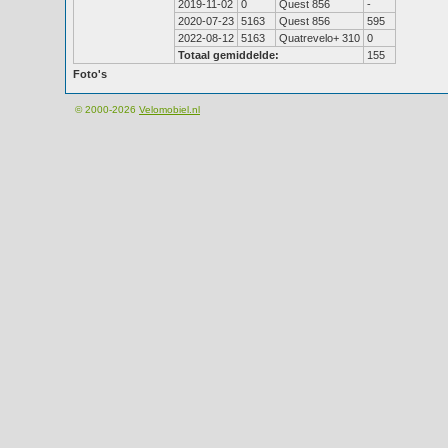
2019-11-02
0
Quest 856
-
2020-07-23
5163
Quest 856
595
2022-08-12
5163
Quatrevelo+ 310
0
Totaal gemiddelde:
155
Foto's
© 2000-2026
Velomobiel.nl