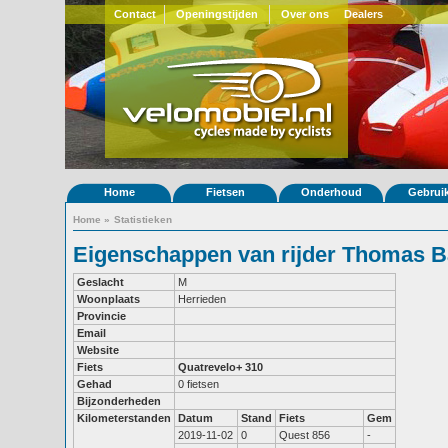
Contact
Openingstijden
Over ons
Dealers
Home
Fietsen
Onderhoud
Gebrui
Home
»
Statistieken
Eigenschappen van rijder Thomas B
Geslacht
M
Woonplaats
Herrieden
Provincie
Email
Website
Fiets
Quatrevelo+ 310
Gehad
0 fietsen
Bijzonderheden
Kilometerstanden
Datum
Stand
Fiets
Gem
2019-11-02
0
Quest 856
-