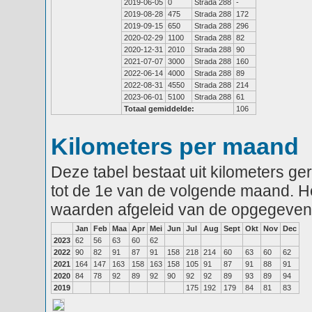
2019-06-05
0
Strada 288
-
2019-08-28
475
Strada 288
172
2019-09-15
650
Strada 288
296
2020-02-29
1100
Strada 288
82
2020-12-31
2010
Strada 288
90
2021-07-07
3000
Strada 288
160
2022-06-14
4000
Strada 288
89
2022-08-31
4550
Strada 288
214
2023-06-01
5100
Strada 288
61
Totaal gemiddelde:
106
Kilometers per maand
Deze tabel bestaat uit kilometers g
tot de 1e van de volgende maand. He
waarden afgeleid van de opgegeven
Jan
Feb
Maa
Apr
Mei
Jun
Jul
Aug
Sept
Okt
Nov
Dec
2023
62
56
63
60
62
2022
90
82
91
87
91
158
218
214
60
63
60
62
2021
164
147
163
158
163
158
105
91
87
91
88
91
2020
84
78
92
89
92
90
92
92
89
93
89
94
2019
175
192
179
84
81
83