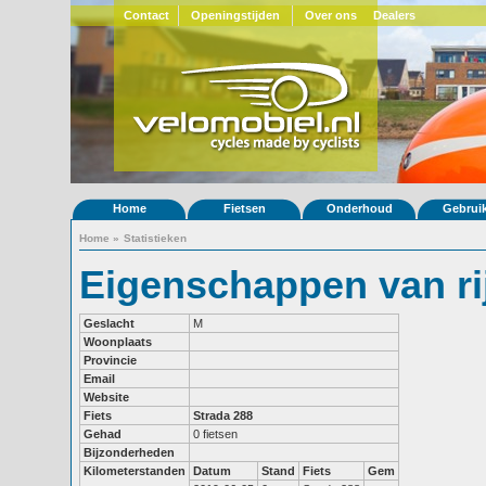
Contact
Openingstijden
Over ons
Dealers
Home
Fietsen
Onderhoud
Gebrui
Home
»
Statistieken
Eigenschappen van ri
Geslacht
M
Woonplaats
Provincie
Email
Website
Fiets
Strada 288
Gehad
0 fietsen
Bijzonderheden
Kilometerstanden
Datum
Stand
Fiets
Gem