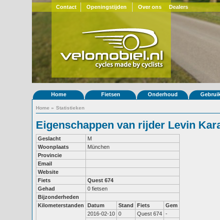
Contact
Openingstijden
Over ons
Dealers
Home
Fietsen
Onderhoud
Gebrui
Home
»
Statistieken
Eigenschappen van rijder Levin Kar
Geslacht
M
Woonplaats
München
Provincie
Email
Website
Fiets
Quest 674
Gehad
0 fietsen
Bijzonderheden
Kilometerstanden
Datum
Stand
Fiets
Gem
2016-02-10
0
Quest 674
-