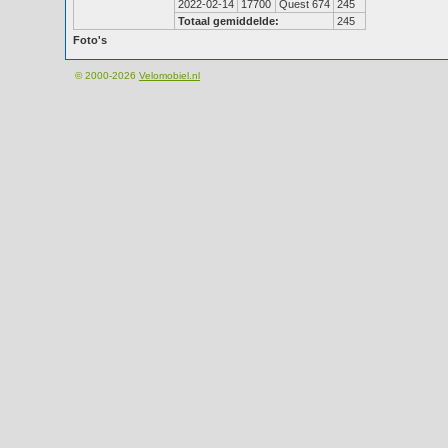
2022-02-14
17700
Quest 674
245
Totaal gemiddelde:
245
Foto's
© 2000-2026
Velomobiel.nl