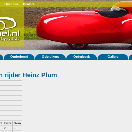
Over ons
Dealers
Onderhoud
Gebruikers
Orderboek
Gallery
 rijder Heinz Plum
d
Fiets
Gem
26
-