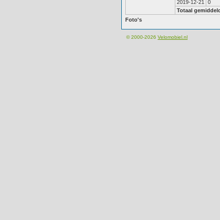
2019-12-21
0
Totaal gemiddel
Foto's
© 2000-2026
Velomobiel.nl