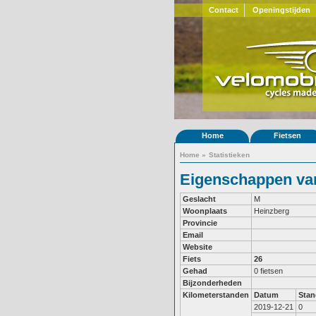
Contact
Openingstijden
Home
Fietsen
Home
»
Statistieken
Eigenschappen van
Geslacht
M
Woonplaats
Heinzberg
Provincie
Email
Website
Fiets
26
Gehad
0 fietsen
Bijzonderheden
Kilometerstanden
Datum
Stan
2019-12-21
0